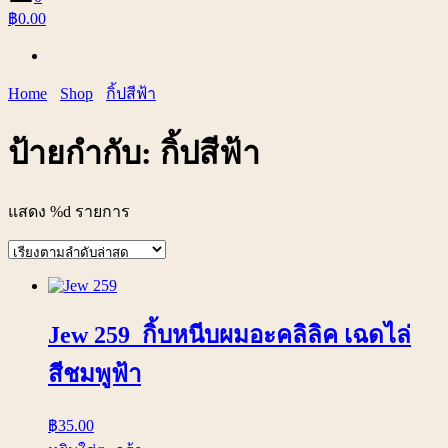
฿0.00
Home
Shop
กิ้ปสีฟ้า
ป้ายกำกับ:
กิ้ปสีฟ้า
แสดง %d รายการ
Jew 259 กิ้บหนีบผมอะคลิลิค เฉดไล่
สีชมพูฟ้า
฿
35.00