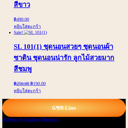
สีขาว
฿
490.00
หยิบใส่ตะกร้า
Sale!
SL 101(1) ชุดนอนสวยๆ ชุดนอนผ้า
ซาติน ชุดนอนน่ารัก ลูกไม้สวยมาก
สีชมพู
฿
250.00
฿
190.00
หยิบใส่ตะกร้า
แชท Line
A theme by Gradient Themes ©