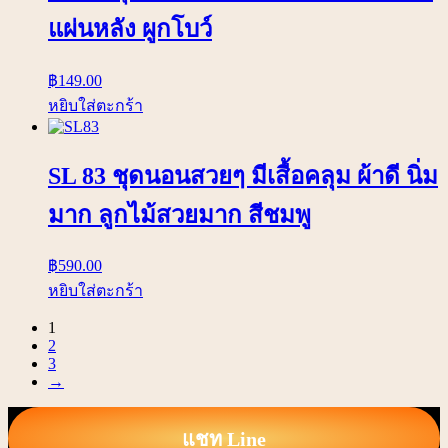
แผ่นหลัง ผูกโบว์
฿
149.00
หยิบใส่ตะกร้า
SL 83 ชุดนอนสวยๆ มีเสื้อคลุม ผ้าดี นิ่ม
มาก ลูกไม้สวยมาก สีชมพู
฿
590.00
หยิบใส่ตะกร้า
1
2
3
→
แชท Line