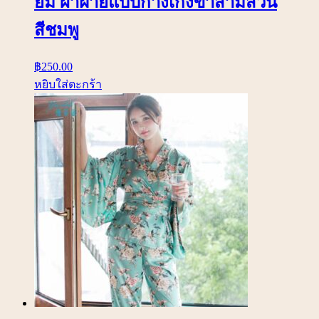
ยม ผ้าฝ้ายแบบกางเกงขาสามส่วน
สีชมพู
฿
250.00
หยิบใส่ตะกร้า