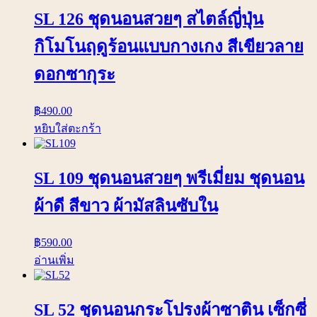
SL 126 ชุดนอนสวยๆ สไตล์ญี่ปุ่น
กิโมโนฤดูร้อนแบบกางเกง สีเขียวลาย
ดอกซากุระ
฿
490.00
หยิบใส่ตะกร้า
SL 109 ชุดนอนสวยๆ พรีเมี่ยม ชุดนอน
ผ้าดี สีขาว ผ้ามัสลินซับใน
฿
590.00
อ่านเพิ่ม
SL 52 ชุดนอนกระโปรงผ้าซาติน เซ็กซี่