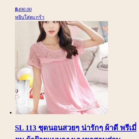
฿
490.00
หยิบใส่ตะกร้า
SL 113 ชุดนอนสวยๆ น่ารักๆ ผ้าดี พรีเมี่