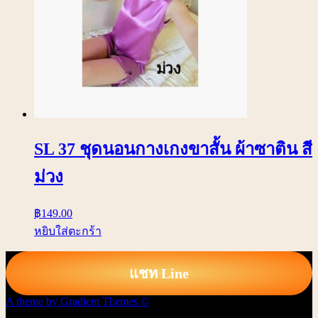
SL 37 ชุดนอนกางเกงขาสั้น ผ้าซาติน สี
ม่วง
฿
149.00
หยิบใส่ตะกร้า
แชท Line
A theme by Gradient Themes ©