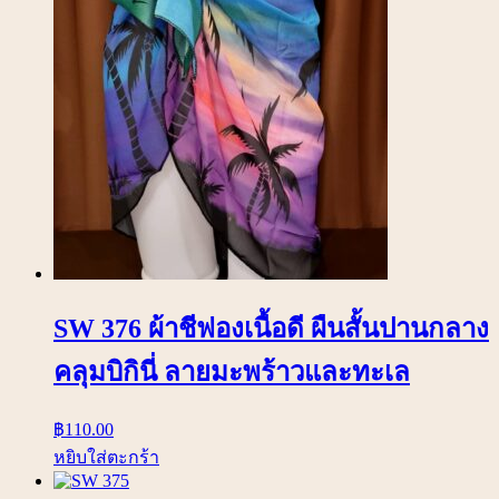
SW 376 ผ้าชีฟองเนื้อดี ผืนสั้นปานกลาง
คลุมบิกินี่ ลายมะพร้าวและทะเล
฿
110.00
หยิบใส่ตะกร้า