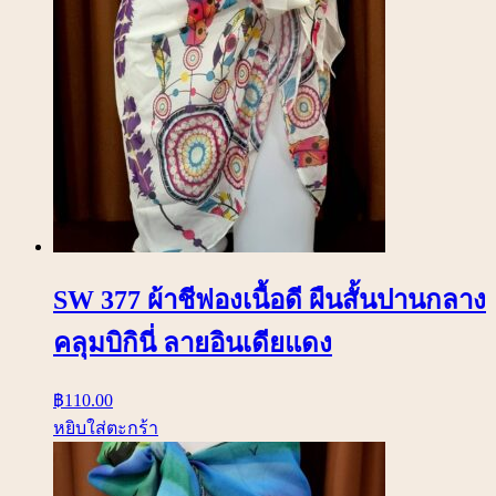
SW 377 ผ้าชีฟองเนื้อดี ผืนสั้นปานกลาง
คลุมบิกินี่ ลายอินเดียแดง
฿
110.00
หยิบใส่ตะกร้า