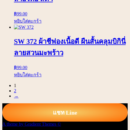
฿
99.00
หยิบใส่ตะกร้า
SW 372 ผ้าชีฟองเนื้อดี ผืนสั้นคลุมบิกินี่
ลายสวนมะพร้าว
฿
99.00
หยิบใส่ตะกร้า
1
2
→
แชท Line
A theme by Gradient Themes ©