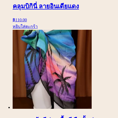
คลุมบิกินี่ ลายอินเดียแดง
฿
110.00
หยิบใส่ตะกร้า