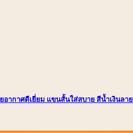
อากาศดีเยี่ยม แขนสั้นใส่สบาย สีน้ำเงินลาย