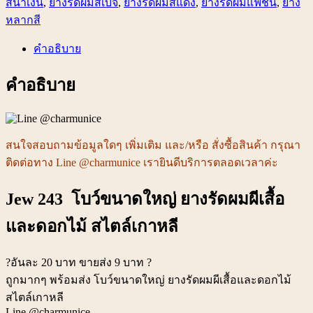
สีน้ำเงิน
,
ยางรัดผมสีเบจ
,
ยางรัดผมสีแดง
,
ยางรัดผมแฟชั่น
,
ยาง
ยาง
หลากสี
รัด
คำอธิบาย
ผม
ผีเสื้อ
คำอธิบาย
และ
ดอกไม้
สไตล์
เกาหลี
สนใจสอบถามข้อมูลใดๆ เพิ่มเติม และ/หรือ สั่งซื้อสินค้า กรุณา
ชิ้น
ติดต่อทาง Line @charmunice เรายินดีบริการตลอดเวลาค่ะ
Jew 243 โบว์ขนาดใหญ่ ยางรัดผมผีเสื้อ
และดอกไม้ สไตล์เกาหลี
?อันละ 20 บาท ขายส่ง 9 บาท ?
ถูกมากๆ พร้อมส่ง โบว์ขนาดใหญ่ ยางรัดผมผีเสื้อและดอกไม้
สไตล์เกาหลี
Line @charmunice