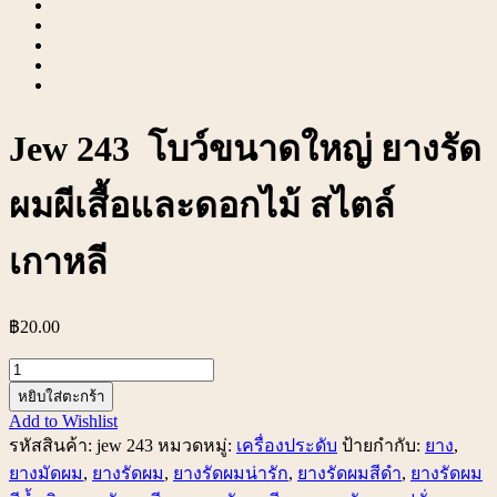
Jew 243 โบว์ขนาดใหญ่ ยางรัด
ผมผีเสื้อและดอกไม้ สไตล์
เกาหลี
฿
20.00
จำนวน
Jew
หยิบใส่ตะกร้า
243
Add to Wishlist
โบว์
รหัสสินค้า:
jew 243
หมวดหมู่:
เครื่องประดับ
ป้ายกำกับ:
ยาง
,
ขนาด
ยางมัดผม
,
ยางรัดผม
,
ยางรัดผมน่ารัก
,
ยางรัดผมสีดำ
,
ยางรัดผม
ใหญ่