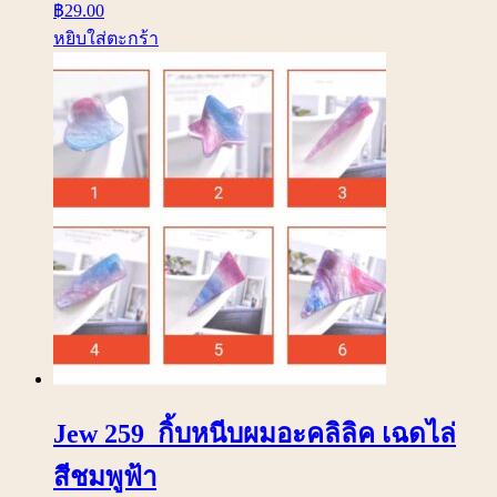
฿
29.00
หยิบใส่ตะกร้า
Jew 259 กิ้บหนีบผมอะคลิลิค เฉดไล่
สีชมพูฟ้า