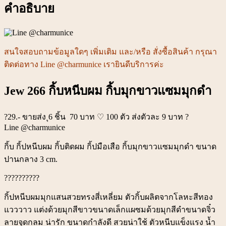
คำอธิบาย
สนใจสอบถามข้อมูลใดๆ เพิ่มเติม และ/หรือ สั่งซื้อสินค้า กรุณา
ติดต่อทาง Line @charmunice เรายินดีบริการค่ะ
Jew 266 กิ้บหนีบผม กิ้บมุกขาวแซมมุกดำ
?29.- ขายส่ง ุ6 ชิ้น 70 บาท ♡ 100 ตัว ส่งตัวละ 9 บาท ?
Line @charmunice
กิ้บ กิ้ปหนีบผม กิ้บติดผม กิ้ปมือเสือ กิ้บมุกขาวแซมมุกดำ ขนาด
ปานกลาง 3 cm.
??????????
กิ้ปหนีบผมมุกแสนสวยทรงสี่เหลี่ยม ตัวกิ้บผลิตจากโลหะสีทอง
แวววาว แต่งด้วยมุกสีขาวขนาดเล็กแผซมด้วยมุกสีดำขนาดจิ๋ว
ลายจุดกลม น่ารัก ขนาดกำลังดี สวยน่าใช้ ตัวหนีบแข็งแรง น้ำ