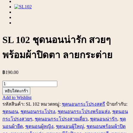
SL 102 ชุดนอนน่ารัก สวยๆ
พร้อมผ้าปิดตา ลายกระต่าย
฿
190.00
จำนวน
SL
หยิบใส่ตะกร้า
102
Add to Wishlist
ชุด
รหัสสินค้า:
SL 102
หมวดหมู่:
ชุดนอนกระโปรงสตรี
ป้ายกำกับ:
นอน
ชุดนอน
,
ชุดนอนกระโปรง
,
ชุดนอนกระโปรงพร้อมส่ง
,
ชุดนอน
น่า
กระโปรงสวยๆ
,
ชุดนอนกระโปรงสายเดี่ยว
,
ชุดนอนน่ารัก
,
ชุด
รัก
นอนผ้ายืด
,
ชุดนอนผู้หญิง
,
ชุดนอนผู้ใหญ่
,
ชุดนอนพร้อมผ้าปิด
สวยๆ