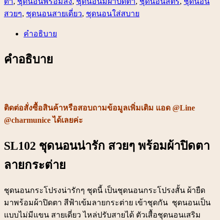
ตา
,
ชุดนอนพร้อมส่ง
,
ชุดนอนมีผ้าปิดตา
,
ชุดนอนสตรี
,
ชุดนอน
พร้อม
สวยๆ
,
ชุดนอนสายเดี่ยว
,
ชุดนอนใส่สบาย
ผ้า
คำอธิบาย
ปิด
ตา
คำอธิบาย
ลาย
กระต่าย
ชิ้น
ติดต่อสั่งซื้อสินค้าหรือสอบถามข้อมูลเพิ่มเติม แอด @Line
@charmunice ได้เลยค่ะ
SL102 ชุดนอนน่ารัก สวยๆ พร้อมผ้าปิดตา
ลายกระต่าย
ชุดนอนกระโปรงน่ารักๆ ชุดนี้ เป็นชุดนอนกระโปรงสั้น ผ้ายืด
มาพร้อมผ้าปิดตา สีฟ้าเข้มลายกระต่าย เข้าชุดกัน ชุดนอนเป็น
แบบไม่มีแขน สายเดี่ยว ไหล่ปรับสายได้ ตัวเสื้อชุดนอนเสริม