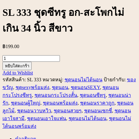
SL 333 ชุดซีทรู อก-สะโพกไม่
เกิน 34 นิ้ว สีขาว
฿
199.00
จำนวน
SL
หยิบใส่ตะกร้า
333 ชุด
Add to Wishlist
รหัสสินค้า:
SL 333
หมวดหมู่:
ชุดนอนไม่ได้นอน
ป้ายกำกับ:
ของ
ซี
ขวัญ
,
ชุดsexyพร้อมส่ง
,
ชุดนอน
,
ชุดนอนSEXY
,
ชุดนอน
ทรู
กระโปรงซีทรู
,
ชุดนอนกระโปรงสั้น
,
ชุดนอนซีทรู
,
ชุดนอนน่า
อก-
รัก
,
ชุดนอนผู้ใหญ่
,
ชุดนอนพร้อมส่ง
,
ชุดนอนราคาถูก
,
ชุดนอน
สะโพก
ลูกไม้
,
ชุดนอนวาบหวิว
,
ชุดนอนสวยๆ
,
ชุดนอนเซกซี่
,
ชุดนอน
ไม่
เอาใจสามี
,
ชุดนอนเอาใจแฟน
,
ชุดนอนไม่ได้นอน
,
ชุดนอนไม่
เกิน
34
ได้นอนพร้อมส่ง
นิ้ว
คำอธิบาย