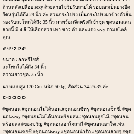
ด้านหลังเปลือย sexy ด้วยสายไขว้ปรับสายได้ รอบเอวเป็นยางยืด
ยืดหยุ่นได้ถึง 29 นิ้ว ค่ะ ส่วนกระโปรง เป็นกระโปรงผ่าข้างตัวสั้น
รองรับสะโพกได้ถึง 35 นิ้ว มาพร้อมจีสตริงสีเข้าชุด ชุดนอนแสน
สวยนี้ มี 4 สี ให้เลือกสวย เทา ขาว ดำ และแดง sezy ตามสไตล์
คุณ
🌿🌿🌿🌿🌿
ขนาด : อกฟรีไซส์
สะโพกใส่ได้ถึง 34 นิ้ว
ความยาวชุด. 35 นิ้ว
นางแบบสูง 170 Cm. หนัก 50 kg. สัดส่วน 34-25-35 ค่ะ
🌻🌻🌻🌻🌻
#ชุดนอน #ชุดนอนไม่ได้นอน.#ชุดนอนซีทรู #ชุดนอนเซ็กซี่. #ชุด
นอนsexy.#ชุดนอนไม่ได้นอนพร้อมส่ง.#ชุดนอนลูกไม้.#ชุดนอน
พร้อมส่ง #ของขวัญ #ชุดนอนเอาใจสามี #ชุดนอนเอาใจแฟน
#ชุดนอนเซกซี่ #ชุดนอนsexy #ชุดนอนน่ารัก #ชุดนอนสวยๆ #ชุด