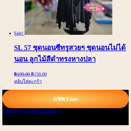
Sale!
SL 57 ชุดนอนซีทรูสวยๆ ชุดนอนไม่ได้
นอน ลูกไม้สีดำทรงหางปลา
฿
199.00
฿
150.00
หยิบใส่ตะกร้า
แชท Line
A theme by Gradient Themes ©