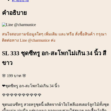
สี
ขาว
คำอธิบาย
ชิ้น
สนใจสอบถามข้อมูลใดๆ เพิ่มเติม และ/หรือ สั่งซื้อสินค้า กรุณา
ติดต่อทาง Line @charmunice ค่ะ
SL 333 ชุดซีทรู อก-สะโพกไม่เกิน 34 นิ้ว สี
ขาว
🌸 199 บาท 🌸
❤ชุดซีทรู อก-สะโพกไม่เกิน 34 นิ้ว
🌹🌹🌹🌹🌹🌹🌹🌹🌹🌹
ชุดนอนซีทรู สวยหรูชุดนี้ ผลิตจากผ้าใยโพลีเอสเตอร์ลูกไม้ทั้งชุด
เนื้อแน่น นุ่มมือ แต่บางเบา ออกแบบสวมใส่สบาย อกเสื้อเว้าลึก.