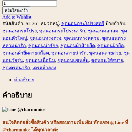
จำนวน
SL
หยิบใส่ตะกร้า
361
Add to Wishlist
ชุด
รหัสสินค้า:
SL 361
หมวดหมู่:
ชุดนอนกระโปรงสตรี
ป้ายกำกับ:
นอน
ชุดนอนกระโปรง
,
ชุดนอนกระโปรงน่ารัก
,
ชุดนอนคอกลม
,
ชุด
กระโปรง
นอนตัวใหญ่
,
ชุดนอนทรงตรง
,
ชุดนอนทรงหลวม
,
ชุดนอนทรง
ผ้า
หลวมน่ารัก
,
ชุดนอนน่ารักๆ
,
ชุดนอนผ้าฝ้ายยืด
,
ชุดนอนผ้ายืด
,
ยืด
ชุดนอนผ้ายืดลายสก๊อต
,
ชุดนอนลายน่ารัก
,
ชุดนอนลายสวย
,
ชุด
แขน
นอนวัยรุ่น
,
ชุดนอนเนื้อนิ่ม
,
ชุดนอนแขนสั้น
,
ชุดนอนใส่สบาย
,
สั้น
ชุดเดรสน่ารัก
,
เดรสลำลอง
ทรง
คำอธิบาย
หลวม
น่า
คำอธิบาย
รัก
พร้อม
ส่ง
ชิ้น
สนใจติดต่อ
สั่งซื้อสินค้า หรือ
สอบถามเพิ่มเติม ทักแชท @Line ที่
@charmunice ได้ทุกเวลาค่ะ