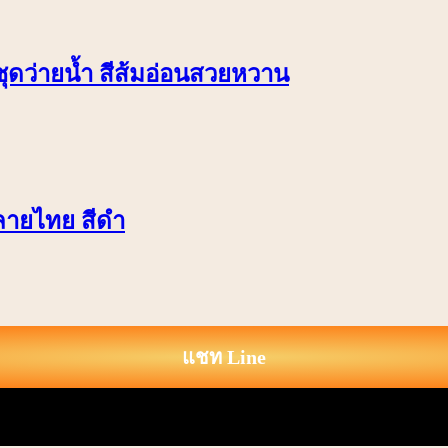
ชุดว่ายน้ำ สีส้มอ่อนสวยหวาน
่ ลายไทย สีดำ
แชท Line