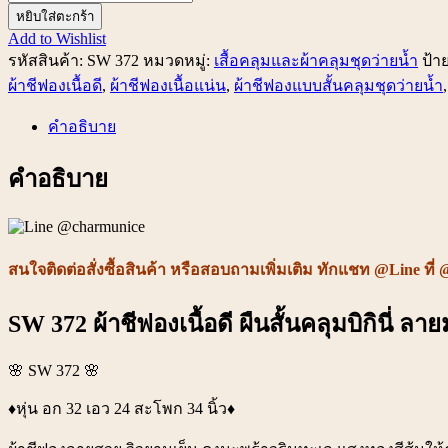
SW
หยิบใส่ตะกร้า
372
Add to Wishlist
ผ้า
รหัสสินค้า:
SW 372
หมวดหมู่:
เสื้อคลุมและผ้าคลุมชุดว่ายน้ำ
ป้า
ชีฟอง
ผ้าชีฟองเนื้อดี
,
ผ้าชีฟองเนื้อแน่น
,
ผ้าชีฟองแบบสั้นคลุมชุดว่ายน้ำ
เนื้อ
คำอธิบาย
ดี
ผืน
คำอธิบาย
สั้น
คลุม
บิ
กินี่
สนใจติดต่อ
สั่งซื้อสินค้า หรือ
สอบถามเพิ่มเติม ทักแชท @Line ที่ 
ลาย
สวน
SW 372 ผ้าชีฟองเนื้อดี ผืนสั้นคลุมบิกินี่ ลา
มะพร้าว
ชิ้น
🌸 SW 372 🌸
♦️หุ่น อก 32 เอว 24 สะโพก 34 นิ้ว♦️