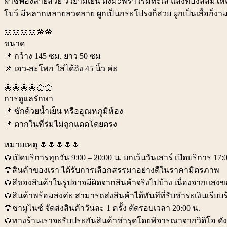
ผ้าชีฟองลายสวย วิวยามเย็น ดงมะพร้าวริมทะเล แสงทองสีส้มให้ความ
โบว์ มีหลากหลายลวดลาย ผูกเป็นกระโปรงก็สวย ผูกเป็นเสื้อก็งาม
🌼🌼🌼🌼🌼🌼
ขนาด
📌 กว้าง 145 ซม. ยาว 50 ซม
📌 เอว-สะโพก ใส่ได้ถึง 45 นิ้ว ค่ะ
🌼🌼🌼🌼🌼🌼
การดูแลรักษา
📌 ซักด้วยน้ำเย็น หรืออุณหภูมิห้อง
📌 ตากในที่ร่มไม่ถูกแดดโดยตรง
หมายเหตุ 🌷🌷🌷🌷🌷
🌻เปิดบริการทุกวัน 9:00 – 20:00 น. ยกเว้นวันเสาร์ เปิดบริการ 17:0
🌻สินค้าของเรา ได้รับการเลือกสรรมาอย่างดีในราคามิตรภาพ
🌻สีของสินค้าในรูปอาจมีผิดจากสินค้าจริงไปบ้าง เนื่องจากแ
🌻สินค้าพร้อมส่งค่ะ สามารถส่งสินค้าได้ทันทีที่รับชำระเงินเรียบ
🌻ชามูไนซ์ จัดส่งสินค้าวันละ 1 ครั้ง ตัดรอบเวลา 20:00 น.
🌻ทางร้านเราจะรับประกันสินค้าชำรุดโดยพิจารณาจากวิดิโอ ดังนั