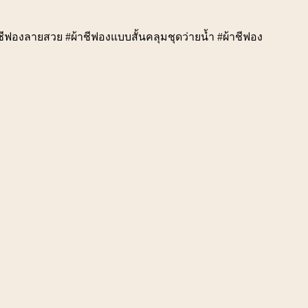
 #ผ้าชีฟองลายสวย #ผ้าชีฟองแบบสั้นคลุมชุดว่ายน้ำ #ผ้าชีฟอง