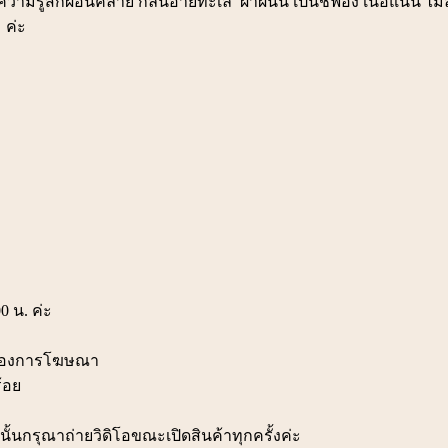
รู้สึกผ่อนคลาย กลิ่นอายทะเล ผ้าผืนนี้ เป็นชีฟอง เนื้อแน่น ไม่ลุ
 ค่ะ
0 น. ค่ะ
สงของการโฆษณา
ร้อย
้นกรุณาถ่ายวิดิโอขณะเปิดสินค้าทุกครั้งค่ะ