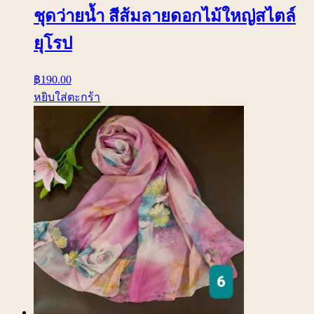
ชุดว่ายน้ำ สีส้มลายดอกไม้ใหญ่สไตล์
ยุโรป
฿
190.00
หยิบใส่ตะกร้า