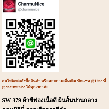
ลาย
เสือ
ดาว
สีดำ
ชิ้น
สนใจติดต่อ
สั่งซื้อสินค้า หรือ
สอบถามเพิ่มเติม ทักแชท @Line ที่
@charmunice ได้ทุกเวลาค่ะ
SW 379 ผ้าชีฟองเนื้อดี ผืนสั้นปานกลาง