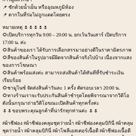
📌 ซักด้วยน้ำเย็น หรืออุณหภูมิห้อง
📌 ตากในที่ร่มไม่ถูกแดดโดยตรง
หมายเหตุ 🌷🌷🌷🌷🌷
🌻เปิดบริการทุกวัน 9:00 – 20:00 น. ยกเว้นวันเสาร์ เปิดบริการ
17:00 น. ค่ะ
🌻สินค้าของเรา ได้รับการเลือกสรรมาอย่างดีในราคามิตรภาพ
🌻สีของสินค้าในรูปอาจมีผิดจากสินค้าจริงไปบ้าง เนื่องจากแสง
ของการโฆษณา
🌻สินค้าพร้อมส่งค่ะ สามารถส่งสินค้าได้ทันทีที่รับชำระเงิน
เรียบร้อย
🌻ชามูไนซ์ จัดส่งสินค้าวันละ 1 ครั้ง ตัดรอบเวลา 20:00 น.
🌻ทางร้านเราจะรับประกันสินค้าชำรุดโดยพิจารณาจากวิดิโอ
ดังนั้นกรุณาถ่ายวิดิโอขณะเปิดสินค้าทุกครั้งค่ะ
🌷🌷ขอบพระคุณลูกค้าที่น่ารักทุกท่านค่ะ 🌷🌷
#ผ้าชีฟอง #ผ้าชีฟองคลุมชุดว่ายน้ำ #ผ้าชีฟองคลุมบิกินี่ #ผ้าคลุม
ชุดว่ายน้ำ #ผ้าคลุมบิกินี่ #ผ้าโพลีเอสเตอร์เนื้อดี #ผ้าชีฟองเนื้อดี