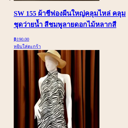
SW 155 ผ้าชีฟองผืนใหญ่คลุมไหล่ คลุม
ชุดว่ายน้ำ สีชมพูลายดอกไม้หลากสี
฿
190.00
หยิบใส่ตะกร้า