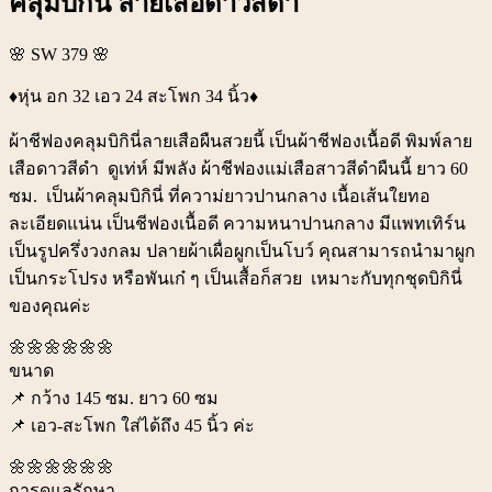
คลุมบิกินี่ ลายเสือดาวสีดำ
🌸 SW 379 🌸
♦️หุ่น อก 32 เอว 24 สะโพก 34 นิ้ว♦️
ผ้าชีฟองคลุมบิกินี่ลายเสือผืนสวยนี้ เป็นผ้าชีฟองเนื้อดี พิมพ์ลาย
เสือดาวสีดำ ดูเท่ห์ มีพลัง ผ้าชีฟองแม่เสือสาวสีดำผืนนี้ ยาว 60
ซม. เป็นผ้าคลุมบิกินี่ ที่ความ่ยาวปานกลาง เนื้อเส้นใยทอ
ละเอียดแน่น เป็นชีฟองเนื้อดี ความหนาปานกลาง มีแพทเทิร์น
เป็นรูปครึ่งวงกลม ปลายผ้าเผื่อผูกเป็นโบว์ คุณสามารถนำมาผูก
เป็นกระโปรง หรือพันเก๋ ๆ เป็นเสื้อก็สวย เหมาะกับทุกชุดบิกินี่
ของคุณค่ะ
🌼🌼🌼🌼🌼🌼
ขนาด
📌 กว้าง 145 ซม. ยาว 60 ซม
📌 เอว-สะโพก ใส่ได้ถึง 45 นิ้ว ค่ะ
🌼🌼🌼🌼🌼🌼
การดูแลรักษา