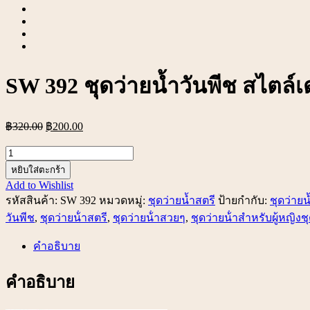
SW 392 ชุดว่ายน้ำวันพีช สไตล์เ
฿
320.00
฿
200.00
จำนวน
SW
หยิบใส่ตะกร้า
392
Add to Wishlist
ชุด
รหัสสินค้า:
SW 392
หมวดหมู่:
ชุดว่ายน้ำสตรี
ป้ายกำกับ:
ชุดว่ายน
ว่าย
วันพีช
,
ชุดว่ายน้ําสตรี
,
ชุดว่ายน้ําสวยๆ
,
ชุดว่ายน้ําสําหรับผู้หญิงช
น้ำ
คำอธิบาย
วัน
พีช
คำอธิบาย
สไตล์
เดรส