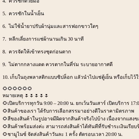
4. ควรซักด้วยมือ
5. ควรซักในน้ำเย็น
6. ไม่ใช้น้ำยาปรับผ้านุ่มและสารฟอกขาวใดๆ
7. หลีกเลี่ยงการแช่ผ้านานเกิน 30 นาที
8. ควรจัดให้เข้าทรงชุดก่อนตาก
9. ไม่ตากกลางแดด ควรตากในที่ร่ม ระบายอากาศดี
10. เก็บในถุงพลาสติกแบบซิปล็อก แลัวนำไปแช่ตู้เย็น หรือเก็บไว้ใน
🌻🌻🌻🌻🌻🌻
หมายเหตุ 🌷🌷🌷🌷🌷
🌻เปิดบริการทุกวัน 9:00 – 20:00 น. ยกเว้นวันเสาร์ เปิดบริการ 17:0
🌻สินค้าของเรา ได้รับการเลือกสรรมาอย่างดีในราคามิตรภาพ
🌻สีของสินค้าในรูปอาจมีผิดจากสินค้าจริงไปบ้าง เนื่องจากแ
🌻สินค้าพร้อมส่งค่ะ สามารถส่งสินค้าได้ทันทีที่รับชำระเงินเรียบ
🌻ชามูไนซ์ จัดส่งสินค้าวันละ 1 ครั้ง ตัดรอบเวลา 20:00 น.