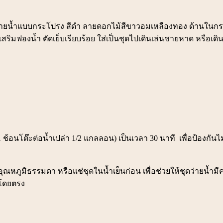
็นชุดว่ายน้ำแบบกระโปรง สีดำ ลายดอกไม้สีขาวอมเหลืองทอง ด้านใน
้ เสริมฟองน้ำ ตัดเย็บเรียบร้อย ใส่เป็นชุดไปเดินเล่นชายหาด หรือเดินห
ช้อนโต๊ะต่อน้ำเปล่า 1/2 แกลลอน) เป็นเวลา 30 นาที เพื่อป้องกันไม
ุณหภูมิธรรมดา หรือแช่ชุดในน้ำเย็นก่อน เพื่อช่วยให้ชุดว่ายน้ำ
้โดยตรง