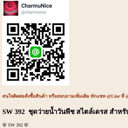
สำหรับ
สาว
เรียบ
หรู
(ไม่
รวม
เสื้อ
คลุม)
ชิ้น
สนใจติดต่อ
สั่งซื้อสินค้า หรือ
สอบถามเพิ่มเติม ทักแชท @Line ที่ 
SW 392 ชุดว่ายน้ำวันพีช สไตล์เดรส สำหรั
🌸 SW 392 🌸