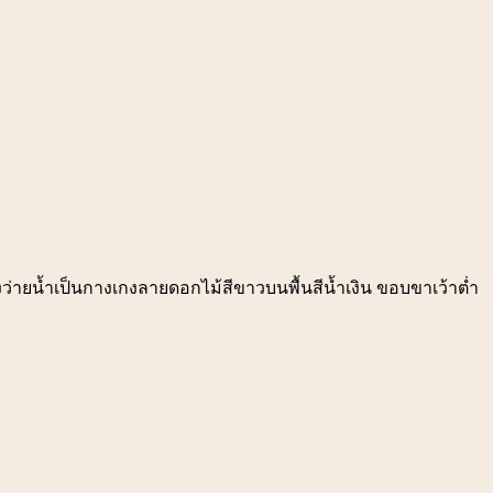
างเกงว่ายน้ำเป็นกางเกงลายดอกไม้สีขาวบนพื้นสีน้ำเงิน ขอบขาเว้าต่ำ