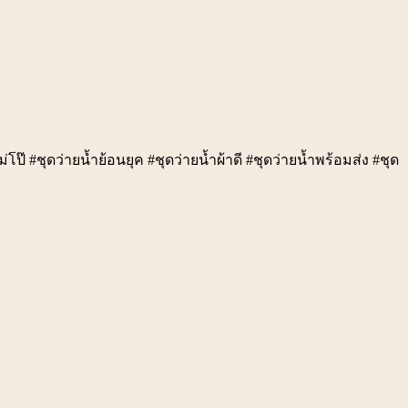
่โป๊ #ชุดว่ายน้ำย้อนยุค #ชุดว่ายน้ำผ้าดี #ชุดว่ายน้ำพร้อมส่ง #ชุด