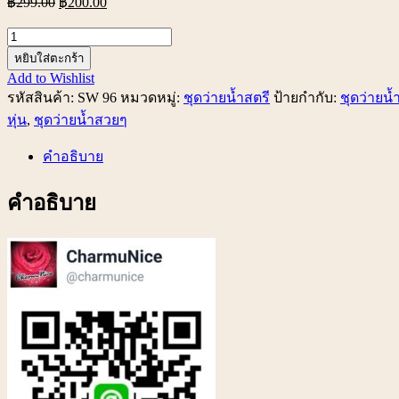
฿
299.00
฿
200.00
จำนวน
SW
หยิบใส่ตะกร้า
96
Add to Wishlist
ชุด
รหัสสินค้า:
SW 96
หมวดหมู่:
ชุดว่ายน้ำสตรี
ป้ายกำกับ:
ชุดว่ายน้
ว่าย
หุ่น
,
ชุดว่ายน้ำสวยๆ
น้ำ
2
คำอธิบาย
พีช
สีน้ำเงิน
คำอธิบาย
ระบาย
อก
ใส่
แล้ว
หุ่น
ดี
ชิ้น