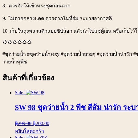
8. ควรจัดให้เข้าทรงชุดก่อนตาก
9. ไม่ตากกลางแดด ควรตากในที่ร่ม ระบายอากาศดี
10. เก็บในถุงพลาสติกแบบซิปล็อก แลัวนำไปแช่ตู้เย็น หรือเก็บไว้ใน
🌻🌻🌻🌻🌻🌻
#ชุดว่ายน้ำ #ชุดว่ายน้ำsexy #ชุดว่ายน้ำสวยๆ #ชุดว่ายน้ำน่ารัก #ช
ว่ายน้ำทูพีช
สินค้าที่เกี่ยวข้อง
Sale!
SW 98 ชุดว่ายน้ำ 2 พีช สีส้ม น่ารัก ระบ
฿
299.00
฿
200.00
หยิบใส่ตะกร้า
Sale!