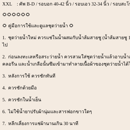
XXL : คัพ B-D / รอบอก 40-42 นิ้ว / รอบเอว 32-34 นิ้ว / รอบสะโพ
🌻🌻🌻🌻🌻🌻
🌻 คู่มือการใช้และดูแลชุดว่ายน้ำ 🌻
1. ชุดว่ายน้ำใหม่ ควรแช่ในน้ำผสมกับน้ำส้มสายชู (น้ำส้มสายชู 1 
ไป
2. ก่อนลงทะเลหรือสระว่ายน้ำ ควรสวมใส่ชุดว่ายน้ำแล้วอาบน้ำอ
คลอรีน และน้ำเกลือนั้นซึมเข้ามาทำลายเนื้อผ้าของชุดว่ายน้ำได
3. หลังการใช้ ควรซักทันที
4. ควรซักด้วยมือ
5. ควรซักในน้ำเย็น
6. ไม่ใช้น้ำยาปรับผ้านุ่มและสารฟอกขาวใดๆ
7. หลีกเลี่ยงการแช่ผ้านานเกิน 30 นาที