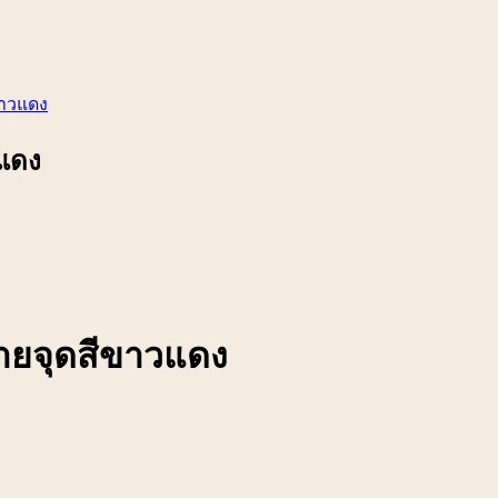
ขาวแดง
วแดง
ลายจุดสีขาวแดง