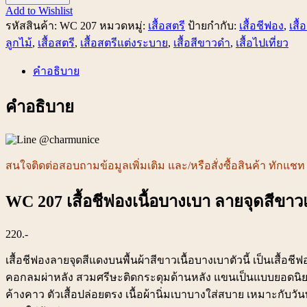
207
Add to Wishlist
เสื้อ
รหัสสินค้า:
WC 207
หมวดหมู่:
เสื้อสตรี
ป้ายกำกับ:
เสื้อชีฟอง
,
เสื
ชีฟอง
ลูกไม้
,
เสื้อสตรี
,
เสื้อสตรีแต่งระบาย
,
เสื้อสีขาวดำ
,
เสื้อไปเที่ยว
เนื้อ
คำอธิบาย
บางเบา
ลาย
คำอธิบาย
จุด
สี
ขาว
แดง
สนใจติดต่อสอบถามข้อมูลเพิ่มเติม และ/หรือสั่งซื้อสินค้า ทักแ
ชิ้น
WC 207 เสื้อชีฟองเนื้อบางเบา ลายจุดสีขา
220.-
เสื้อชีฟองลายจุดสีแดงบนพื้นผ้าสีขาวเนื้อบางเบาตัวนี้ เป็นเสื้อชี
คอกลมผ่าหลัง สวมศรีษะติดกระดุมด้านหลัง แขนเป็นแบบยอดนิยมเ
ค้างคาว ตัวเสื้อปล่อยตรง เนื้อผ้านิ่มเบาบางใส่สบาย เหมาะกับวั