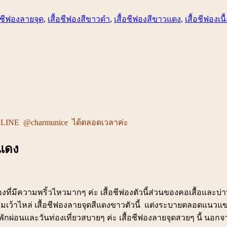
้อชีฟองลายจุด
,
เสื้อชีฟองสีขาวดำ
,
เสื้อชีฟองสีขาวแดง
,
เสื้อชีฟองเน
ชท LINE @charmunice ได้ตลอดเวลาค่ะ
วแดง
ฟองที่มีความพริ้วไหวมากๆ ค่ะ เสื้อชีฟองตัวนี้ส่วนของคอเสื้อและบ่า
ว้าไหล่ เสื้อชีฟองลายจุดสีแดงขาวตัวนี้ แต่งระบายตลอดแนวแขน
นพักผ่อนและวันท่องเที่ยวสบายๆ ค่ะ เสื้อชีฟองลายจุดสวยๆ นี้ นอก