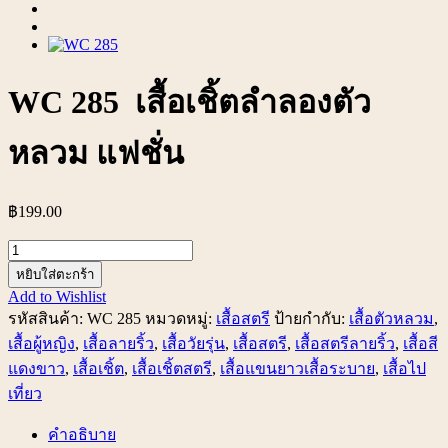
WC 285 เสื้อเชิ้ตลำลองตัว
หลวม แฟชั่น
฿
199.00
จำนวน
WC
หยิบใส่ตะกร้า
285
Add to Wishlist
เสื้อ
รหัสสินค้า:
WC 285
หมวดหมู่:
เสื้อสตรี
ป้ายกำกับ:
เสื้อตัวหลวม
,
เชิ้ต
เสื้อผู้หญิง
,
เสื้อลายริ้ว
,
เสื้อวัยรุ่น
,
เสื้อสตรี
,
เสื้อสตรีลายริ้ว
,
เสื้อสี
ลำลอง
แดงขาว
,
เสื้อเชิ้ต
,
เสื้อเชิ้ตสตรี
,
เสื้อแขนยาวเสื้อระบาย
,
เสื้อไป
ตัว
เที่ยว
หลวม
คำอธิบาย
แฟชั่น