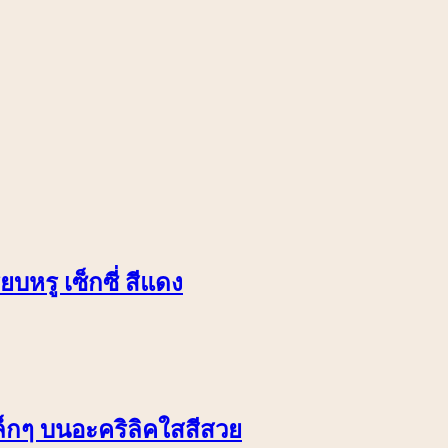
บหรู เซ็กซี่ สีแดง
ล็กๆ บนอะคริลิคใสสีสวย