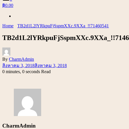
฿0.00
Home
TB2d1L2lYRkpuFjSspmXXc.9XXa_!!71460541
TB2d1L2lYRkpuFjSspmXXc.9XXa_!!7146
By
CharmAdmin
สิงหาคม 3, 2018
สิงหาคม 3, 2018
0 minutes, 0 seconds Read
CharmAdmin