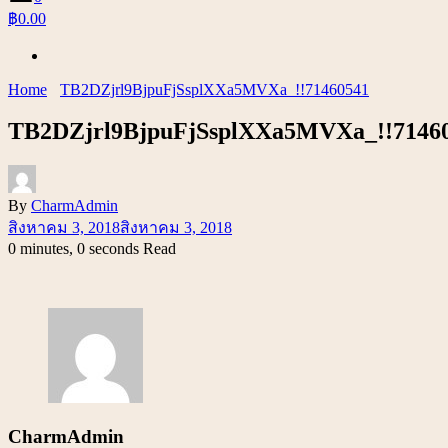
฿0.00
Home
TB2DZjrl9BjpuFjSsplXXa5MVXa_!!71460541
TB2DZjrl9BjpuFjSsplXXa5MVXa_!!7146
By
CharmAdmin
สิงหาคม 3, 2018
สิงหาคม 3, 2018
0 minutes, 0 seconds Read
CharmAdmin