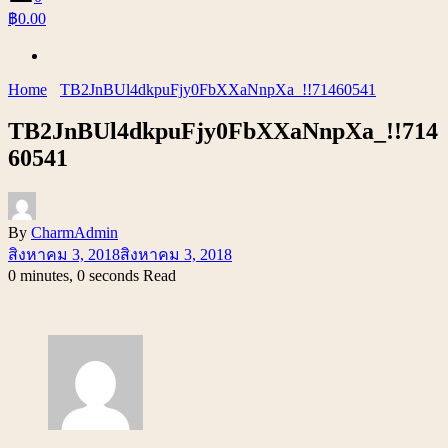
฿0.00
Home
TB2JnBUl4dkpuFjy0FbXXaNnpXa_!!71460541
TB2JnBUl4dkpuFjy0FbXXaNnpXa_!!714
60541
By
CharmAdmin
สิงหาคม 3, 2018
สิงหาคม 3, 2018
0 minutes, 0 seconds Read