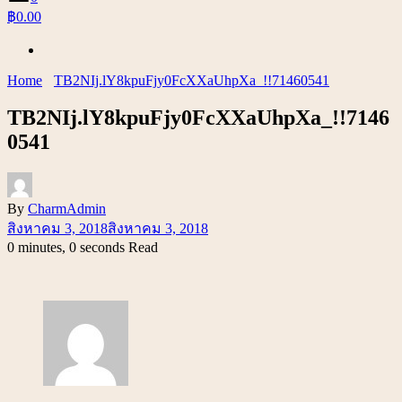
฿0.00
Home
TB2NIj.lY8kpuFjy0FcXXaUhpXa_!!71460541
TB2NIj.lY8kpuFjy0FcXXaUhpXa_!!7146
0541
By
CharmAdmin
สิงหาคม 3, 2018
สิงหาคม 3, 2018
0 minutes, 0 seconds Read