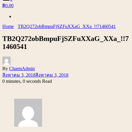
฿0.00
Home
TB2Q272obBmpuFjSZFuXXaG_XXa_!!71460541
TB2Q272obBmpuFjSZFuXXaG_XXa_!!7
1460541
By
CharmAdmin
สิงหาคม 3, 2018
สิงหาคม 3, 2018
0 minutes, 0 seconds Read