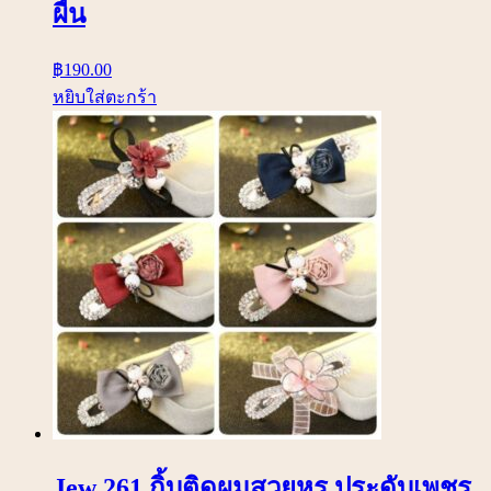
ผืน
฿
190.00
หยิบใส่ตะกร้า
Jew 261 กิ้บติดผมสวยหรู ประดับเพชร