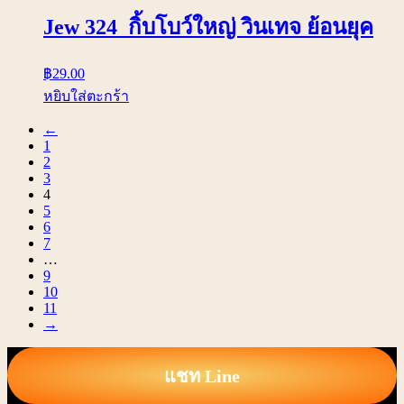
Jew 324 กิ้บโบว์ใหญ่ วินเทจ ย้อนยุค
฿
29.00
หยิบใส่ตะกร้า
←
1
2
3
4
5
6
7
…
9
10
11
→
แชท Line