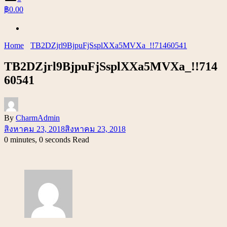
฿0.00
Home
TB2DZjrl9BjpuFjSsplXXa5MVXa_!!71460541
TB2DZjrl9BjpuFjSsplXXa5MVXa_!!714
60541
By
CharmAdmin
สิงหาคม 23, 2018
สิงหาคม 23, 2018
0 minutes, 0 seconds Read