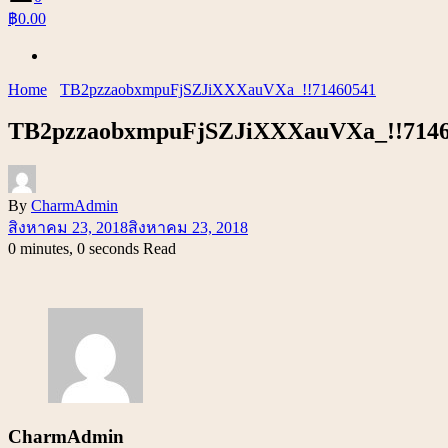
฿0.00
Home
TB2pzzaobxmpuFjSZJiXXXauVXa_!!71460541
TB2pzzaobxmpuFjSZJiXXXauVXa_!!7146
By
CharmAdmin
สิงหาคม 23, 2018
สิงหาคม 23, 2018
0 minutes, 0 seconds Read
CharmAdmin